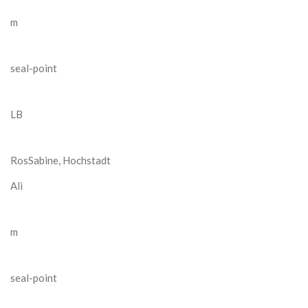
m
seal-point
LB
RosSabine, Hochstadt
Ali
m
seal-point