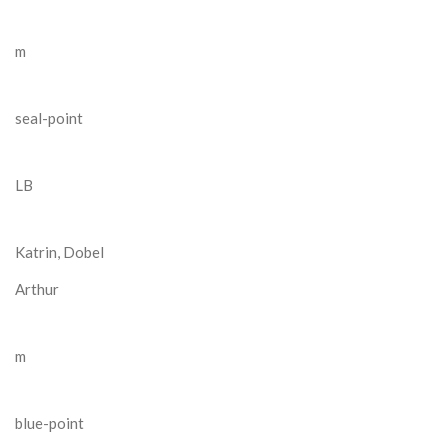
m
seal-point
LB
Katrin, Dobel
Arthur
m
blue-point