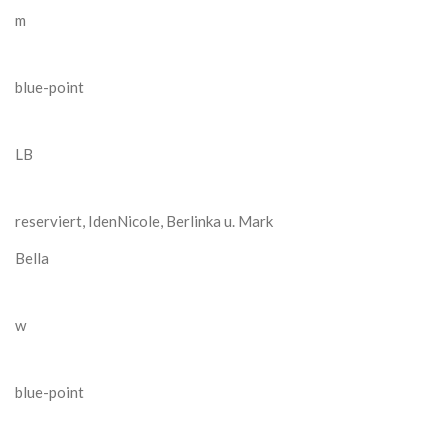
m
blue-point
LB
reserviert, IdenNicole, Berlinka u. Mark
Bella
w
blue-point