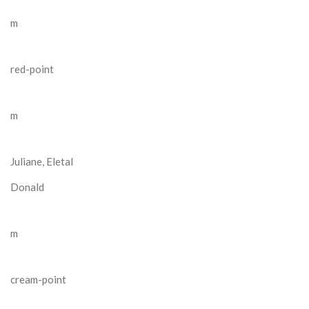
m
red-point
m
Juliane, Eletal
Donald
m
cream-point